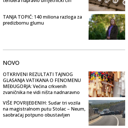
tendera napravio umjetnički čin
TANJA TOPIĆ: 140 miliona razloga za
predizbornu glumu
NOVO
OTKRIVENI REZULTATI TAJNOG
GLASANJA VATIKANA O FENOMENU
MEĐUGORJA: Većina crkvenih
zvaničnika ne vidi ništa nadnaravno
VIŠE POVRIJEĐENIH: Sudar tri vozila
na magistralnom putu Stolac – Neum,
saobraćaj potpuno obustavljen