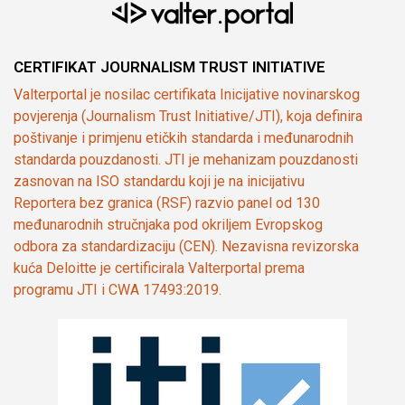
CERTIFIKAT JOURNALISM TRUST INITIATIVE
Valterportal je nosilac certifikata Inicijative novinarskog
povjerenja (Journalism Trust Initiative/JTI), koja definira
poštivanje i primjenu etičkih standarda i međunarodnih
standarda pouzdanosti. JTI je mehanizam pouzdanosti
zasnovan na ISO standardu koji je na inicijativu
Reportera bez granica (RSF) razvio panel od 130
međunarodnih stručnjaka pod okriljem Evropskog
odbora za standardizaciju (CEN). Nezavisna revizorska
kuća Deloitte je certificirala Valterportal prema
programu JTI i CWA 17493:2019.