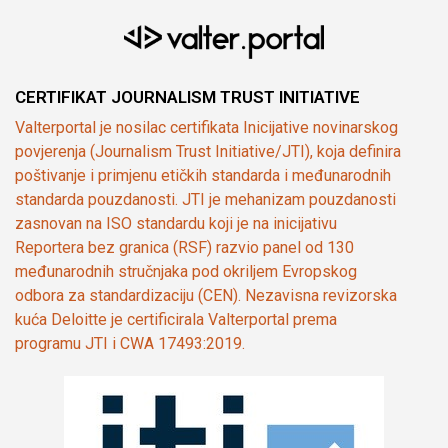
CERTIFIKAT JOURNALISM TRUST INITIATIVE
Valterportal je nosilac certifikata Inicijative novinarskog
povjerenja (Journalism Trust Initiative/JTI), koja definira
poštivanje i primjenu etičkih standarda i međunarodnih
standarda pouzdanosti. JTI je mehanizam pouzdanosti
zasnovan na ISO standardu koji je na inicijativu
Reportera bez granica (RSF) razvio panel od 130
međunarodnih stručnjaka pod okriljem Evropskog
odbora za standardizaciju (CEN). Nezavisna revizorska
kuća Deloitte je certificirala Valterportal prema
programu JTI i CWA 17493:2019.