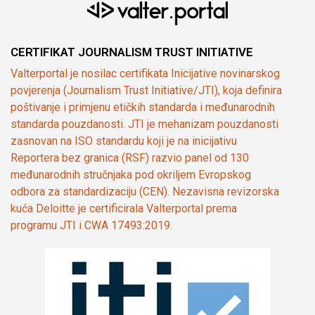
CERTIFIKAT JOURNALISM TRUST INITIATIVE
Valterportal je nosilac certifikata Inicijative novinarskog
povjerenja (Journalism Trust Initiative/JTI), koja definira
poštivanje i primjenu etičkih standarda i međunarodnih
standarda pouzdanosti. JTI je mehanizam pouzdanosti
zasnovan na ISO standardu koji je na inicijativu
Reportera bez granica (RSF) razvio panel od 130
međunarodnih stručnjaka pod okriljem Evropskog
odbora za standardizaciju (CEN). Nezavisna revizorska
kuća Deloitte je certificirala Valterportal prema
programu JTI i CWA 17493:2019.