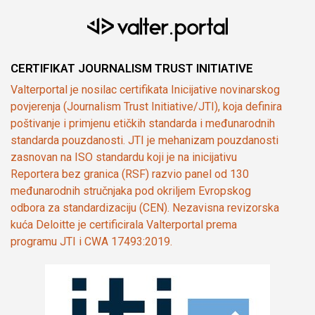
CERTIFIKAT JOURNALISM TRUST INITIATIVE
Valterportal je nosilac certifikata Inicijative novinarskog
povjerenja (Journalism Trust Initiative/JTI), koja definira
poštivanje i primjenu etičkih standarda i međunarodnih
standarda pouzdanosti. JTI je mehanizam pouzdanosti
zasnovan na ISO standardu koji je na inicijativu
Reportera bez granica (RSF) razvio panel od 130
međunarodnih stručnjaka pod okriljem Evropskog
odbora za standardizaciju (CEN). Nezavisna revizorska
kuća Deloitte je certificirala Valterportal prema
programu JTI i CWA 17493:2019.