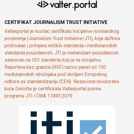
CERTIFIKAT JOURNALISM TRUST INITIATIVE
Valterportal je nosilac certifikata Inicijative novinarskog
povjerenja (Journalism Trust Initiative/JTI), koja definira
poštivanje i primjenu etičkih standarda i međunarodnih
standarda pouzdanosti. JTI je mehanizam pouzdanosti
zasnovan na ISO standardu koji je na inicijativu
Reportera bez granica (RSF) razvio panel od 130
međunarodnih stručnjaka pod okriljem Evropskog
odbora za standardizaciju (CEN). Nezavisna revizorska
kuća Deloitte je certificirala Valterportal prema
programu JTI i CWA 17493:2019.