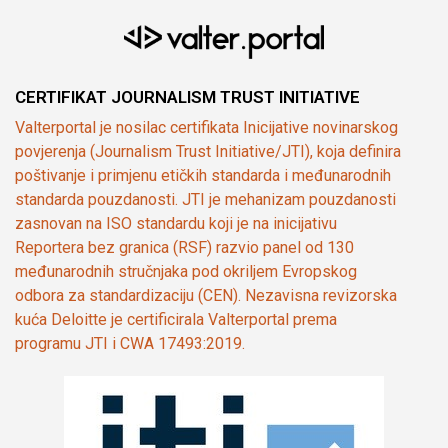
CERTIFIKAT JOURNALISM TRUST INITIATIVE
Valterportal je nosilac certifikata Inicijative novinarskog
povjerenja (Journalism Trust Initiative/JTI), koja definira
poštivanje i primjenu etičkih standarda i međunarodnih
standarda pouzdanosti. JTI je mehanizam pouzdanosti
zasnovan na ISO standardu koji je na inicijativu
Reportera bez granica (RSF) razvio panel od 130
međunarodnih stručnjaka pod okriljem Evropskog
odbora za standardizaciju (CEN). Nezavisna revizorska
kuća Deloitte je certificirala Valterportal prema
programu JTI i CWA 17493:2019.