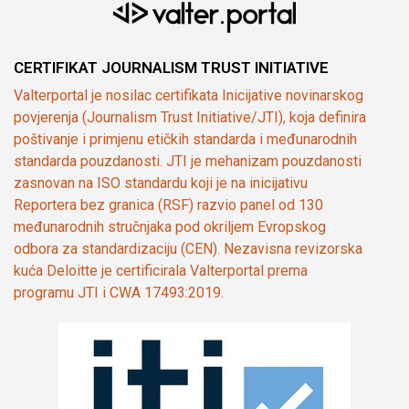
CERTIFIKAT JOURNALISM TRUST INITIATIVE
Valterportal je nosilac certifikata Inicijative novinarskog
povjerenja (Journalism Trust Initiative/JTI), koja definira
poštivanje i primjenu etičkih standarda i međunarodnih
standarda pouzdanosti. JTI je mehanizam pouzdanosti
zasnovan na ISO standardu koji je na inicijativu
Reportera bez granica (RSF) razvio panel od 130
međunarodnih stručnjaka pod okriljem Evropskog
odbora za standardizaciju (CEN). Nezavisna revizorska
kuća Deloitte je certificirala Valterportal prema
programu JTI i CWA 17493:2019.