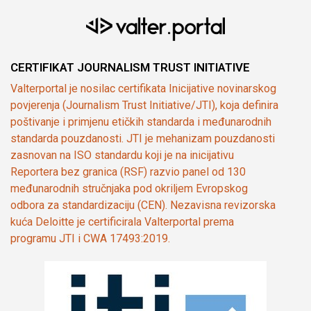
CERTIFIKAT JOURNALISM TRUST INITIATIVE
Valterportal je nosilac certifikata Inicijative novinarskog
povjerenja (Journalism Trust Initiative/JTI), koja definira
poštivanje i primjenu etičkih standarda i međunarodnih
standarda pouzdanosti. JTI je mehanizam pouzdanosti
zasnovan na ISO standardu koji je na inicijativu
Reportera bez granica (RSF) razvio panel od 130
međunarodnih stručnjaka pod okriljem Evropskog
odbora za standardizaciju (CEN). Nezavisna revizorska
kuća Deloitte je certificirala Valterportal prema
programu JTI i CWA 17493:2019.