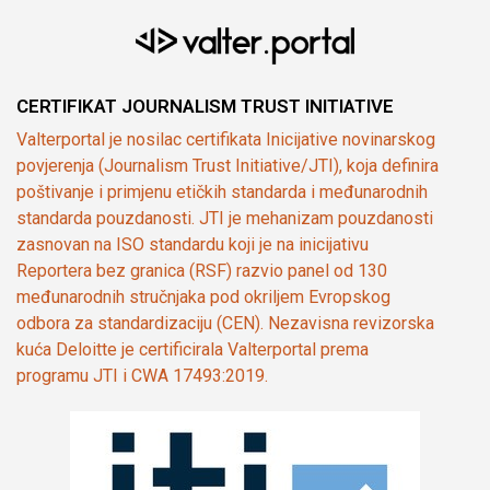
CERTIFIKAT JOURNALISM TRUST INITIATIVE
Valterportal je nosilac certifikata Inicijative novinarskog
povjerenja (Journalism Trust Initiative/JTI), koja definira
poštivanje i primjenu etičkih standarda i međunarodnih
standarda pouzdanosti. JTI je mehanizam pouzdanosti
zasnovan na ISO standardu koji je na inicijativu
Reportera bez granica (RSF) razvio panel od 130
međunarodnih stručnjaka pod okriljem Evropskog
odbora za standardizaciju (CEN). Nezavisna revizorska
kuća Deloitte je certificirala Valterportal prema
programu JTI i CWA 17493:2019.