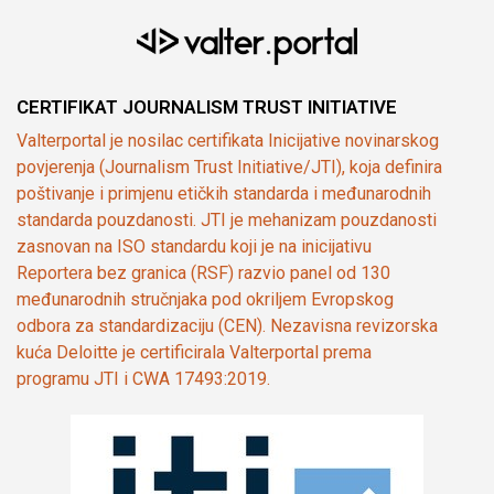
CERTIFIKAT JOURNALISM TRUST INITIATIVE
Valterportal je nosilac certifikata Inicijative novinarskog
povjerenja (Journalism Trust Initiative/JTI), koja definira
poštivanje i primjenu etičkih standarda i međunarodnih
standarda pouzdanosti. JTI je mehanizam pouzdanosti
zasnovan na ISO standardu koji je na inicijativu
Reportera bez granica (RSF) razvio panel od 130
međunarodnih stručnjaka pod okriljem Evropskog
odbora za standardizaciju (CEN). Nezavisna revizorska
kuća Deloitte je certificirala Valterportal prema
programu JTI i CWA 17493:2019.