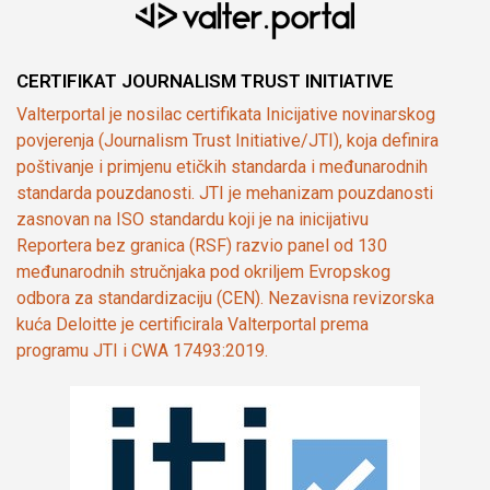
CERTIFIKAT JOURNALISM TRUST INITIATIVE
Valterportal je nosilac certifikata Inicijative novinarskog
povjerenja (Journalism Trust Initiative/JTI), koja definira
poštivanje i primjenu etičkih standarda i međunarodnih
standarda pouzdanosti. JTI je mehanizam pouzdanosti
zasnovan na ISO standardu koji je na inicijativu
Reportera bez granica (RSF) razvio panel od 130
međunarodnih stručnjaka pod okriljem Evropskog
odbora za standardizaciju (CEN). Nezavisna revizorska
kuća Deloitte je certificirala Valterportal prema
programu JTI i CWA 17493:2019.