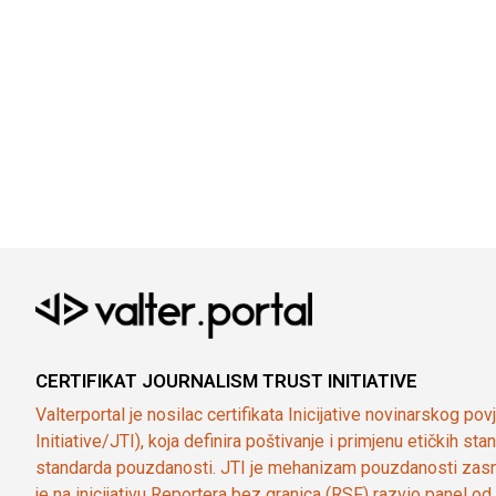
CERTIFIKAT JOURNALISM TRUST INITIATIVE
Valterportal je nosilac certifikata Inicijative novinarskog po
Initiative/JTI), koja definira poštivanje i primjenu etičkih s
standarda pouzdanosti. JTI je mehanizam pouzdanosti zasn
je na inicijativu Reportera bez granica (RSF) razvio panel 