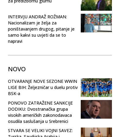
za predizbornu glumu
INTERVJU ANDRAŽ ROŽMAN:
Nacionalizam je želja za
poništavanjem drugog, pitanje je
samo kakvi su uvjeti da se to
napravi
NOVO
OTVARANJE NOVE SEZONE WWIN
LIGE BIH: Željezničar u duelu protiv
BSK-a
PONOVO ZATRAŽENE SANKCIJE
DODIKU: Dvostranačka grupa
visokih američkih zakonodavaca
osudila saslušanja u Srebrenici
STVARA SE VELIKI VOJNI SAVEZ:
Turska, Saudijska Arabija i