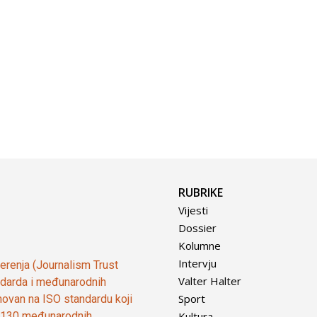
RUBRIKE
Vijesti
Dossier
Kolumne
Intervju
vjerenja (Journalism Trust
Valter Halter
tandarda i međunarodnih
Sport
ovan na ISO standardu koji
Kultura
od 130 međunarodnih