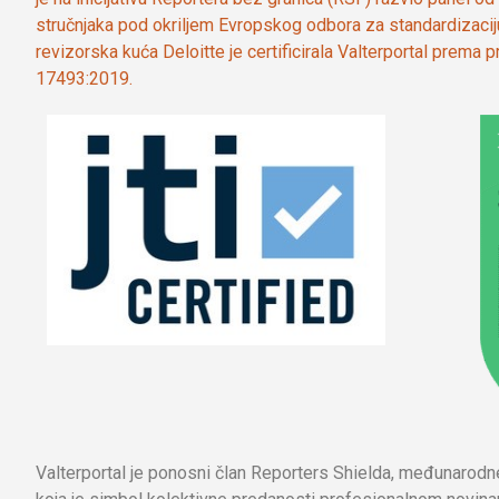
stručnjaka pod okriljem Evropskog odbora za standardizaci
revizorska kuća Deloitte je certificirala Valterportal prema
17493:2019.
Valterportal je ponosni član Reporters Shielda, međunarod