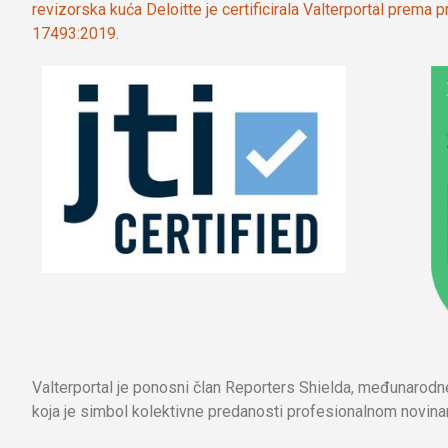
revizorska kuća Deloitte je certificirala Valterportal prema
17493:2019.
Valterportal je ponosni član Reporters Shielda, međunarod
koja je simbol kolektivne predanosti profesionalnom novinar