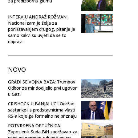
za predizbornu glumu
INTERVJU ANDRAŽ ROŽMAN:
Nacionalizam je želja za
poništavanjem drugog, pitanje je
samo kakvi su uvjeti da se to
napravi
NOVO
GRADI SE VOJNA BAZA: Trumpov
Odbor za mir dodijelio prvi ugovor
u Gazi
CRISHOCK U BANJALUCI: Održao
sastanke i s predstavnicima vlasti
RS-a koje ga formalno ne priznaju
POTVRĐENA OPTUŽNICA:
Zaposlenik Suda BiH zadržavao za
sebe privremeno oduzeti novac