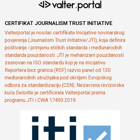
CERTIFIKAT JOURNALISM TRUST INITIATIVE
Valterportal je nosilac certifikata Inicijative novinarskog
povjerenja (Journalism Trust Initiative/JTI), koja definira
poštivanje i primjenu etičkih standarda i međunarodnih
standarda pouzdanosti. JTI je mehanizam pouzdanosti
zasnovan na ISO standardu koji je na inicijativu
Reportera bez granica (RSF) razvio panel od 130
međunarodnih stručnjaka pod okriljem Evropskog
odbora za standardizaciju (CEN). Nezavisna revizorska
kuća Deloitte je certificirala Valterportal prema
programu JTI i CWA 17493:2019.