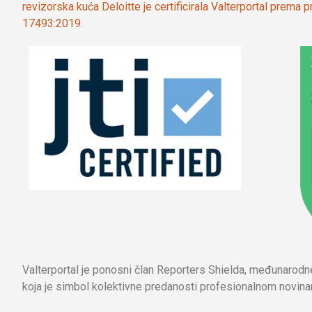
revizorska kuća Deloitte je certificirala Valterportal prema
17493:2019.
Valterportal je ponosni član Reporters Shielda, međunarod
koja je simbol kolektivne predanosti profesionalnom novinar