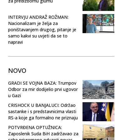
za predizbornu glumu
INTERVJU ANDRAŽ ROŽMAN:
Nacionalizam je želja za
poništavanjem drugog, pitanje je
samo kakvi su uvjeti da se to
napravi
NOVO
GRADI SE VOJNA BAZA: Trumpov
Odbor za mir dodijelio prvi ugovor
u Gazi
CRISHOCK U BANJALUCI: Održao
sastanke i s predstavnicima vlasti
RS-a koje ga formalno ne priznaju
POTVRĐENA OPTUŽNICA:
Zaposlenik Suda BiH zadržavao za
sebe privremeno oduzeti novac