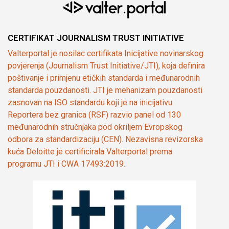
CERTIFIKAT JOURNALISM TRUST INITIATIVE
Valterportal je nosilac certifikata Inicijative novinarskog
povjerenja (Journalism Trust Initiative/JTI), koja definira
poštivanje i primjenu etičkih standarda i međunarodnih
standarda pouzdanosti. JTI je mehanizam pouzdanosti
zasnovan na ISO standardu koji je na inicijativu
Reportera bez granica (RSF) razvio panel od 130
međunarodnih stručnjaka pod okriljem Evropskog
odbora za standardizaciju (CEN). Nezavisna revizorska
kuća Deloitte je certificirala Valterportal prema
programu JTI i CWA 17493:2019.