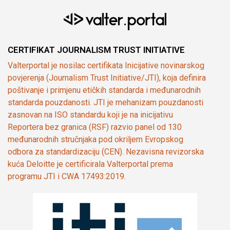
CERTIFIKAT JOURNALISM TRUST INITIATIVE
Valterportal je nosilac certifikata Inicijative novinarskog
povjerenja (Journalism Trust Initiative/JTI), koja definira
poštivanje i primjenu etičkih standarda i međunarodnih
standarda pouzdanosti. JTI je mehanizam pouzdanosti
zasnovan na ISO standardu koji je na inicijativu
Reportera bez granica (RSF) razvio panel od 130
međunarodnih stručnjaka pod okriljem Evropskog
odbora za standardizaciju (CEN). Nezavisna revizorska
kuća Deloitte je certificirala Valterportal prema
programu JTI i CWA 17493:2019.