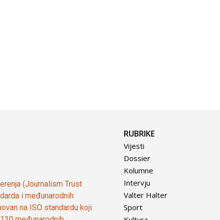
RUBRIKE
Vijesti
Dossier
Kolumne
Intervju
vjerenja (Journalism Trust
Valter Halter
tandarda i međunarodnih
Sport
ovan na ISO standardu koji
Kultura
od 130 međunarodnih