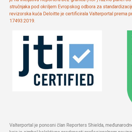
stručnjaka pod okriljem Evropskog odbora za standardizaci
revizorska kuća Deloitte je certificirala Valterportal prema
17493:2019.
Valterportal je ponosni član Reporters Shielda, međunarod