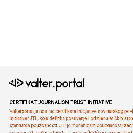
CERTIFIKAT JOURNALISM TRUST INITIATIVE
Valterportal je nosilac certifikata Inicijative novinarskog po
Initiative/JTI), koja definira poštivanje i primjenu etičkih s
standarda pouzdanosti. JTI je mehanizam pouzdanosti zasn
je na inicijativu Reportera bez granica (RSF) razvio panel 