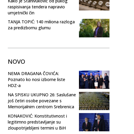
Kako je Stanivuković od pukog
raspisivanja tendera napravio
umjetnički čin
TANJA TOPIĆ: 140 miliona razloga
za predizbornu glumu
NOVO
NEMA DRAGANA ČOVIĆA:
Poznato ko nosi izborne liste
HDZ-a
NA SPISKU UKUPNO 26: Saslušane
još četiri osobe povezane s
Memorijalnim centrom Srebrenica
KONAKOVIĆ: Konstitutivnost i
legitimno predstavljanje su
zloupotrijebljeni termini u BiH