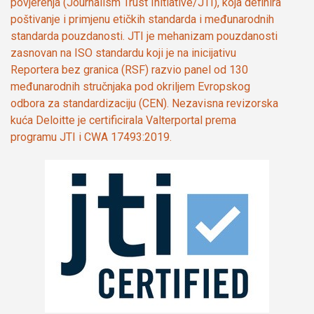
povjerenja (Journalism Trust Initiative/JTI), koja definira
poštivanje i primjenu etičkih standarda i međunarodnih
standarda pouzdanosti. JTI je mehanizam pouzdanosti
zasnovan na ISO standardu koji je na inicijativu
Reportera bez granica (RSF) razvio panel od 130
međunarodnih stručnjaka pod okriljem Evropskog
odbora za standardizaciju (CEN). Nezavisna revizorska
kuća Deloitte je certificirala Valterportal prema
programu JTI i CWA 17493:2019.