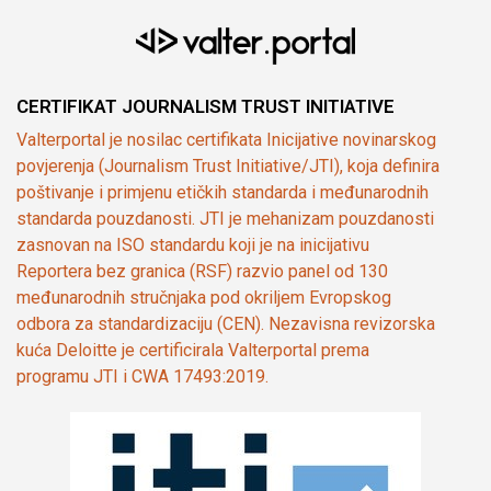
CERTIFIKAT JOURNALISM TRUST INITIATIVE
Valterportal je nosilac certifikata Inicijative novinarskog
povjerenja (Journalism Trust Initiative/JTI), koja definira
poštivanje i primjenu etičkih standarda i međunarodnih
standarda pouzdanosti. JTI je mehanizam pouzdanosti
zasnovan na ISO standardu koji je na inicijativu
Reportera bez granica (RSF) razvio panel od 130
međunarodnih stručnjaka pod okriljem Evropskog
odbora za standardizaciju (CEN). Nezavisna revizorska
kuća Deloitte je certificirala Valterportal prema
programu JTI i CWA 17493:2019.