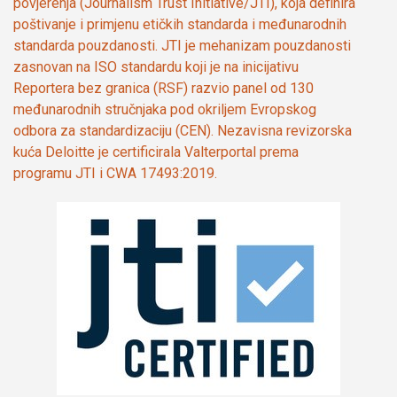
povjerenja (Journalism Trust Initiative/JTI), koja definira
poštivanje i primjenu etičkih standarda i međunarodnih
standarda pouzdanosti. JTI je mehanizam pouzdanosti
zasnovan na ISO standardu koji je na inicijativu
Reportera bez granica (RSF) razvio panel od 130
međunarodnih stručnjaka pod okriljem Evropskog
odbora za standardizaciju (CEN). Nezavisna revizorska
kuća Deloitte je certificirala Valterportal prema
programu JTI i CWA 17493:2019.