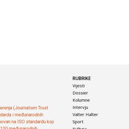
RUBRIKE
Vijesti
Dossier
Kolumne
Intervju
vjerenja (Journalism Trust
Valter Halter
tandarda i međunarodnih
Sport
ovan na ISO standardu koji
Kultura
od 130 međunarodnih