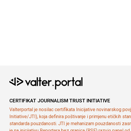
CERTIFIKAT JOURNALISM TRUST INITIATIVE
Valterportal je nosilac certifikata Inicijative novinarskog po
Initiative/JTI), koja definira poštivanje i primjenu etičkih s
standarda pouzdanosti. JTI je mehanizam pouzdanosti zasn
je na inicijativu Reportera bez granica (RSF) razvio panel 