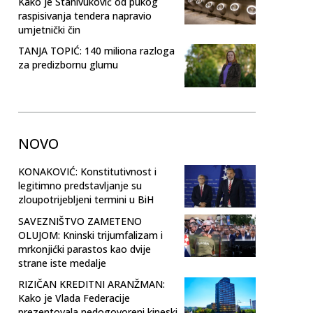
Kako je Stanivuković od pukog
raspisivanja tendera napravio
umjetnički čin
TANJA TOPIĆ: 140 miliona razloga
za predizbornu glumu
NOVO
KONAKOVIĆ: Konstitutivnost i
legitimno predstavljanje su
zloupotrijebljeni termini u BiH
SAVEZNIŠTVO ZAMETENO
OLUJOM: Kninski trijumfalizam i
mrkonjićki parastos kao dvije
strane iste medalje
RIZIČAN KREDITNI ARANŽMAN:
Kako je Vlada Federacije
prezentovala nedogovoreni kineski