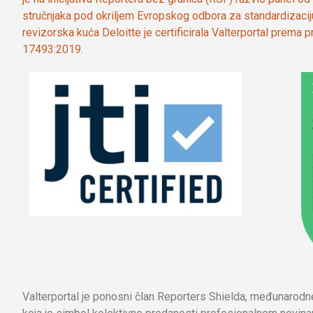
stručnjaka pod okriljem Evropskog odbora za standardizaci
revizorska kuća Deloitte je certificirala Valterportal prema
17493:2019.
Valterportal je ponosni član Reporters Shielda, međunarod