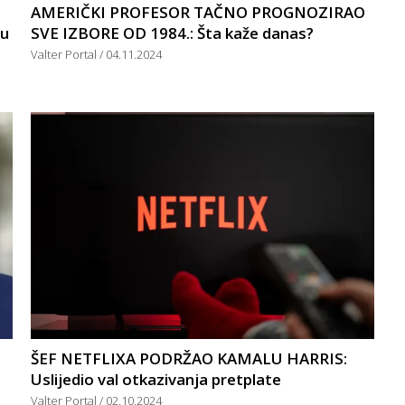
AMERIČKI PROFESOR TAČNO PROGNOZIRAO
nu
SVE IZBORE OD 1984.: Šta kaže danas?
Valter Portal
04.11.2024
ŠEF NETFLIXA PODRŽAO KAMALU HARRIS:
Uslijedio val otkazivanja pretplate
Valter Portal
02.10.2024