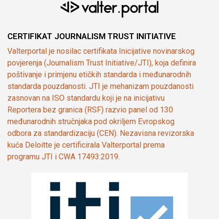
CERTIFIKAT JOURNALISM TRUST INITIATIVE
Valterportal je nosilac certifikata Inicijative novinarskog
povjerenja (Journalism Trust Initiative/JTI), koja definira
poštivanje i primjenu etičkih standarda i međunarodnih
standarda pouzdanosti. JTI je mehanizam pouzdanosti
zasnovan na ISO standardu koji je na inicijativu
Reportera bez granica (RSF) razvio panel od 130
međunarodnih stručnjaka pod okriljem Evropskog
odbora za standardizaciju (CEN). Nezavisna revizorska
kuća Deloitte je certificirala Valterportal prema
programu JTI i CWA 17493:2019.