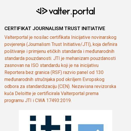
CERTIFIKAT JOURNALISM TRUST INITIATIVE
Valterportal je nosilac certifikata Inicijative novinarskog
povjerenja (Journalism Trust Initiative/JTI), koja definira
poštivanje i primjenu etičkih standarda i međunarodnih
standarda pouzdanosti. JTI je mehanizam pouzdanosti
zasnovan na ISO standardu koji je na inicijativu
Reportera bez granica (RSF) razvio panel od 130
međunarodnih stručnjaka pod okriljem Evropskog
odbora za standardizaciju (CEN). Nezavisna revizorska
kuća Deloitte je certificirala Valterportal prema
programu JTI i CWA 17493:2019.