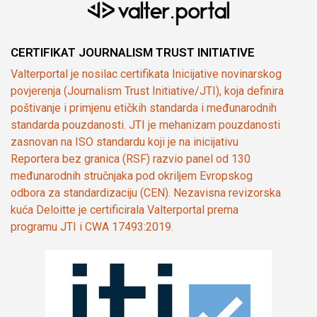
CERTIFIKAT JOURNALISM TRUST INITIATIVE
Valterportal je nosilac certifikata Inicijative novinarskog
povjerenja (Journalism Trust Initiative/JTI), koja definira
poštivanje i primjenu etičkih standarda i međunarodnih
standarda pouzdanosti. JTI je mehanizam pouzdanosti
zasnovan na ISO standardu koji je na inicijativu
Reportera bez granica (RSF) razvio panel od 130
međunarodnih stručnjaka pod okriljem Evropskog
odbora za standardizaciju (CEN). Nezavisna revizorska
kuća Deloitte je certificirala Valterportal prema
programu JTI i CWA 17493:2019.