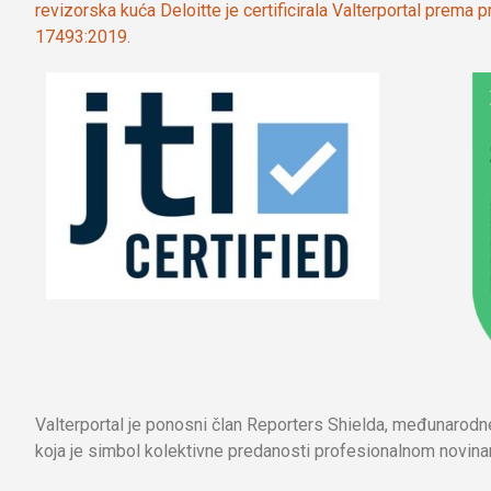
revizorska kuća Deloitte je certificirala Valterportal prema
17493:2019.
Valterportal je ponosni član Reporters Shielda, međunarod
koja je simbol kolektivne predanosti profesionalnom novinar