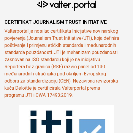
CERTIFIKAT JOURNALISM TRUST INITIATIVE
Valterportal je nosilac certifikata Inicijative novinarskog
povjerenja (Journalism Trust Initiative/JTI), koja definira
poštivanje i primjenu etičkih standarda i međunarodnih
standarda pouzdanosti. JTI je mehanizam pouzdanosti
zasnovan na ISO standardu koji je na inicijativu
Reportera bez granica (RSF) razvio panel od 130
međunarodnih stručnjaka pod okriljem Evropskog
odbora za standardizaciju (CEN). Nezavisna revizorska
kuća Deloitte je certificirala Valterportal prema
programu JTI i CWA 17493:2019.