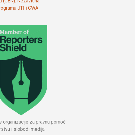
ju (CEN). Nezavisna
 programu JTI i CWA
ne organizacije za pravnu pomoć
stvu i slobodi medija.