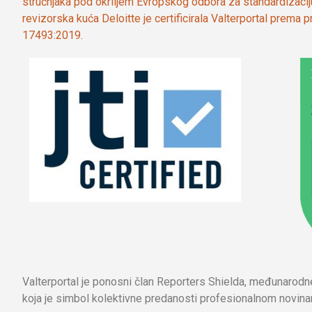
stručnjaka pod okriljem Evropskog odbora za standardizaci
revizorska kuća Deloitte je certificirala Valterportal prema
17493:2019.
Valterportal je ponosni član Reporters Shielda, međunarod
koja je simbol kolektivne predanosti profesionalnom novinar