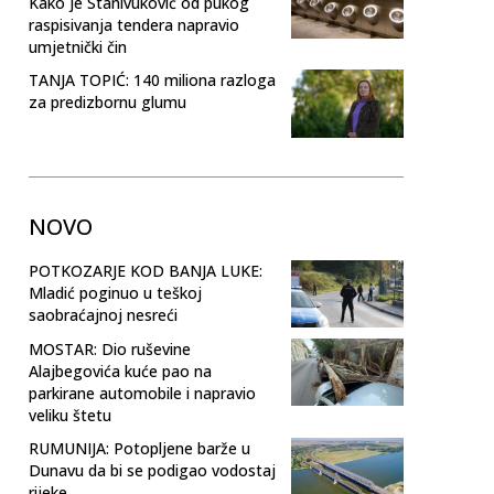
Kako je Stanivuković od pukog
raspisivanja tendera napravio
umjetnički čin
TANJA TOPIĆ: 140 miliona razloga
za predizbornu glumu
NOVO
POTKOZARJE KOD BANJA LUKE:
Mladić poginuo u teškoj
saobraćajnoj nesreći
MOSTAR: Dio ruševine
Alajbegovića kuće pao na
parkirane automobile i napravio
veliku štetu
RUMUNIJA: Potopljene barže u
Dunavu da bi se podigao vodostaj
rijeke