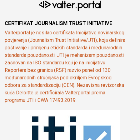
CERTIFIKAT JOURNALISM TRUST INITIATIVE
Valterportal je nosilac certifikata Inicijative novinarskog
povjerenja (Journalism Trust Initiative/JTI), koja definira
poštivanje i primjenu etičkih standarda i međunarodnih
standarda pouzdanosti. JTI je mehanizam pouzdanosti
zasnovan na ISO standardu koji je na inicijativu
Reportera bez granica (RSF) razvio panel od 130
međunarodnih stručnjaka pod okriljem Evropskog
odbora za standardizaciju (CEN). Nezavisna revizorska
kuća Deloitte je certificirala Valterportal prema
programu JTI i CWA 17493:2019.