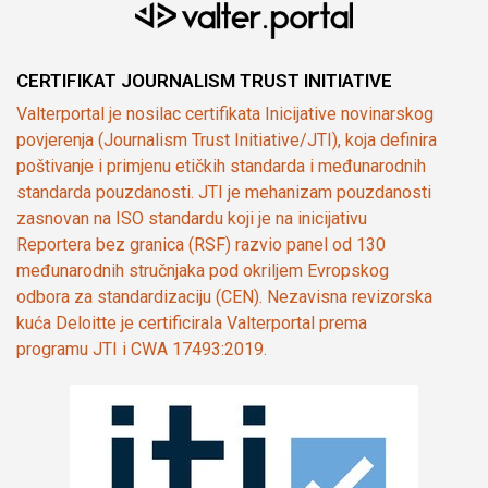
CERTIFIKAT JOURNALISM TRUST INITIATIVE
Valterportal je nosilac certifikata Inicijative novinarskog
povjerenja (Journalism Trust Initiative/JTI), koja definira
poštivanje i primjenu etičkih standarda i međunarodnih
standarda pouzdanosti. JTI je mehanizam pouzdanosti
zasnovan na ISO standardu koji je na inicijativu
Reportera bez granica (RSF) razvio panel od 130
međunarodnih stručnjaka pod okriljem Evropskog
odbora za standardizaciju (CEN). Nezavisna revizorska
kuća Deloitte je certificirala Valterportal prema
programu JTI i CWA 17493:2019.