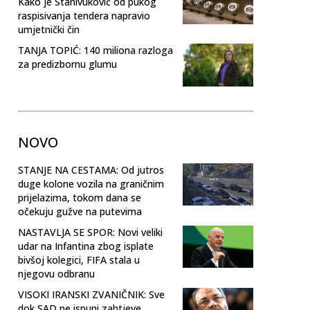
Kako je Stanivuković od pukog
raspisivanja tendera napravio
umjetnički čin
TANJA TOPIĆ: 140 miliona razloga
za predizbornu glumu
NOVO
STANJE NA CESTAMA: Od jutros
duge kolone vozila na graničnim
prijelazima, tokom dana se
očekuju gužve na putevima
NASTAVLJA SE SPOR: Novi veliki
udar na Infantina zbog isplate
bivšoj kolegici, FIFA stala u
njegovu odbranu
VISOKI IRANSKI ZVANIČNIK: Sve
dok SAD ne ispuni zahtjeve,