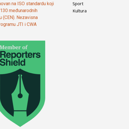
Sport
ovan na ISO standardu koji
Kultura
od 130 međunarodnih
ju (CEN). Nezavisna
 programu JTI i CWA