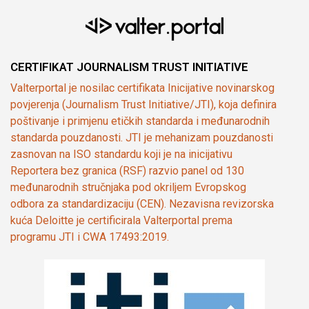
CERTIFIKAT JOURNALISM TRUST INITIATIVE
Valterportal je nosilac certifikata Inicijative novinarskog
povjerenja (Journalism Trust Initiative/JTI), koja definira
poštivanje i primjenu etičkih standarda i međunarodnih
standarda pouzdanosti. JTI je mehanizam pouzdanosti
zasnovan na ISO standardu koji je na inicijativu
Reportera bez granica (RSF) razvio panel od 130
međunarodnih stručnjaka pod okriljem Evropskog
odbora za standardizaciju (CEN). Nezavisna revizorska
kuća Deloitte je certificirala Valterportal prema
programu JTI i CWA 17493:2019.