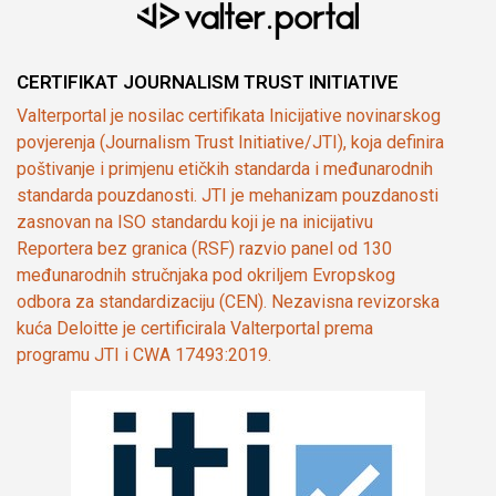
CERTIFIKAT JOURNALISM TRUST INITIATIVE
Valterportal je nosilac certifikata Inicijative novinarskog
povjerenja (Journalism Trust Initiative/JTI), koja definira
poštivanje i primjenu etičkih standarda i međunarodnih
standarda pouzdanosti. JTI je mehanizam pouzdanosti
zasnovan na ISO standardu koji je na inicijativu
Reportera bez granica (RSF) razvio panel od 130
međunarodnih stručnjaka pod okriljem Evropskog
odbora za standardizaciju (CEN). Nezavisna revizorska
kuća Deloitte je certificirala Valterportal prema
programu JTI i CWA 17493:2019.