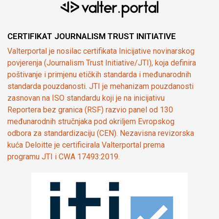
CERTIFIKAT JOURNALISM TRUST INITIATIVE
Valterportal je nosilac certifikata Inicijative novinarskog
povjerenja (Journalism Trust Initiative/JTI), koja definira
poštivanje i primjenu etičkih standarda i međunarodnih
standarda pouzdanosti. JTI je mehanizam pouzdanosti
zasnovan na ISO standardu koji je na inicijativu
Reportera bez granica (RSF) razvio panel od 130
međunarodnih stručnjaka pod okriljem Evropskog
odbora za standardizaciju (CEN). Nezavisna revizorska
kuća Deloitte je certificirala Valterportal prema
programu JTI i CWA 17493:2019.