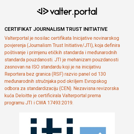
CERTIFIKAT JOURNALISM TRUST INITIATIVE
Valterportal je nosilac certifikata Inicijative novinarskog
povjerenja (Journalism Trust Initiative/JTI), koja definira
poštivanje i primjenu etičkih standarda i međunarodnih
standarda pouzdanosti. JTI je mehanizam pouzdanosti
zasnovan na ISO standardu koji je na inicijativu
Reportera bez granica (RSF) razvio panel od 130
međunarodnih stručnjaka pod okriljem Evropskog
odbora za standardizaciju (CEN). Nezavisna revizorska
kuća Deloitte je certificirala Valterportal prema
programu JTI i CWA 17493:2019.