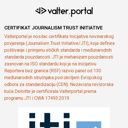
CERTIFIKAT JOURNALISM TRUST INITIATIVE
Valterportal je nosilac certifikata Inicijative novinarskog
povjerenja (Journalism Trust Initiative/JTI), koja definira
poštivanje i primjenu etičkih standarda i međunarodnih
standarda pouzdanosti. JTI je mehanizam pouzdanosti
zasnovan na ISO standardu koji je na inicijativu
Reportera bez granica (RSF) razvio panel od 130
međunarodnih stručnjaka pod okriljem Evropskog
odbora za standardizaciju (CEN). Nezavisna revizorska
kuća Deloitte je certificirala Valterportal prema
programu JTI i CWA 17493:2019.