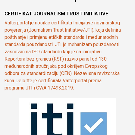
CERTIFIKAT JOURNALISM TRUST INITIATIVE
Valterportal je nosilac certifikata Inicijative novinarskog
povjerenja (Journalism Trust Initiative/JTI), koja definira
poštivanje i primjenu etičkih standarda i međunarodnih
standarda pouzdanosti. JTI je mehanizam pouzdanosti
zasnovan na ISO standardu koji je na inicijativu
Reportera bez granica (RSF) razvio panel od 130
međunarodnih stručnjaka pod okriljem Evropskog
odbora za standardizaciju (CEN). Nezavisna revizorska
kuća Deloitte je certificirala Valterportal prema
programu JTI i CWA 17493:2019.