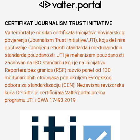
CERTIFIKAT JOURNALISM TRUST INITIATIVE
Valterportal je nosilac certifikata Inicijative novinarskog
povjerenja (Journalism Trust Initiative/JTI), koja definira
poštivanje i primjenu etičkih standarda i međunarodnih
standarda pouzdanosti. JTI je mehanizam pouzdanosti
zasnovan na ISO standardu koji je na inicijativu
Reportera bez granica (RSF) razvio panel od 130
međunarodnih stručnjaka pod okriljem Evropskog
odbora za standardizaciju (CEN). Nezavisna revizorska
kuća Deloitte je certificirala Valterportal prema
programu JTI i CWA 17493:2019.