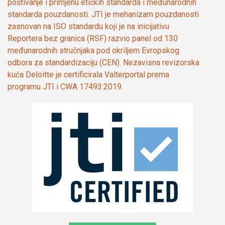
poštivanje i primjenu etičkih standarda i međunarodnih
standarda pouzdanosti. JTI je mehanizam pouzdanosti
zasnovan na ISO standardu koji je na inicijativu
Reportera bez granica (RSF) razvio panel od 130
međunarodnih stručnjaka pod okriljem Evropskog
odbora za standardizaciju (CEN). Nezavisna revizorska
kuća Deloitte je certificirala Valterportal prema
programu JTI i CWA 17493:2019.