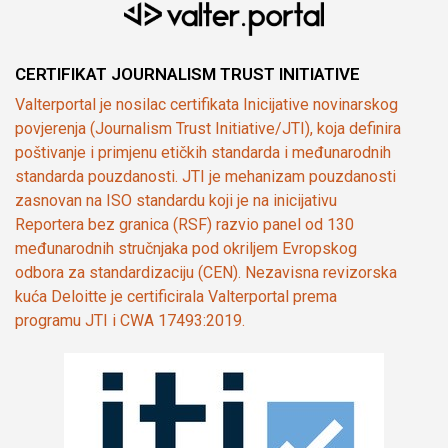
CERTIFIKAT JOURNALISM TRUST INITIATIVE
Valterportal je nosilac certifikata Inicijative novinarskog
povjerenja (Journalism Trust Initiative/JTI), koja definira
poštivanje i primjenu etičkih standarda i međunarodnih
standarda pouzdanosti. JTI je mehanizam pouzdanosti
zasnovan na ISO standardu koji je na inicijativu
Reportera bez granica (RSF) razvio panel od 130
međunarodnih stručnjaka pod okriljem Evropskog
odbora za standardizaciju (CEN). Nezavisna revizorska
kuća Deloitte je certificirala Valterportal prema
programu JTI i CWA 17493:2019.