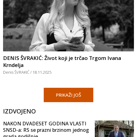
DENIS ŠVRAKIĆ: Život koji je trčao Trgom Ivana
Krndelja
Denis ŠVRAKIĆ
18.11.2025
PRIKAŽI JOŠ
IZDVOJENO
NAKON DVADESET GODINA VLASTI
SNSD-a: RS se prazni brzinom jednog
grada godišnje