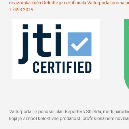
revizorska kuća Deloitte je certificirala Valterportal prema
17493:2019.
Valterportal je ponosni član Reporters Shielda, međunarod
koja je simbol kolektivne predanosti profesionalnom novinar