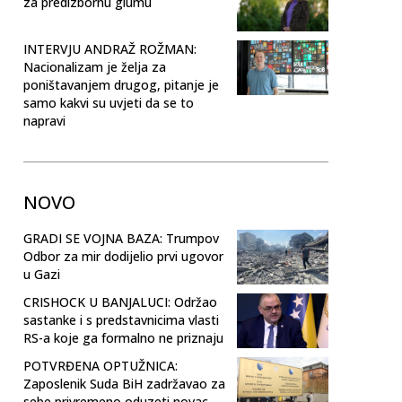
za predizbornu glumu
INTERVJU ANDRAŽ ROŽMAN:
Nacionalizam je želja za
poništavanjem drugog, pitanje je
samo kakvi su uvjeti da se to
napravi
NOVO
GRADI SE VOJNA BAZA: Trumpov
Odbor za mir dodijelio prvi ugovor
u Gazi
CRISHOCK U BANJALUCI: Održao
sastanke i s predstavnicima vlasti
RS-a koje ga formalno ne priznaju
POTVRĐENA OPTUŽNICA:
Zaposlenik Suda BiH zadržavao za
sebe privremeno oduzeti novac