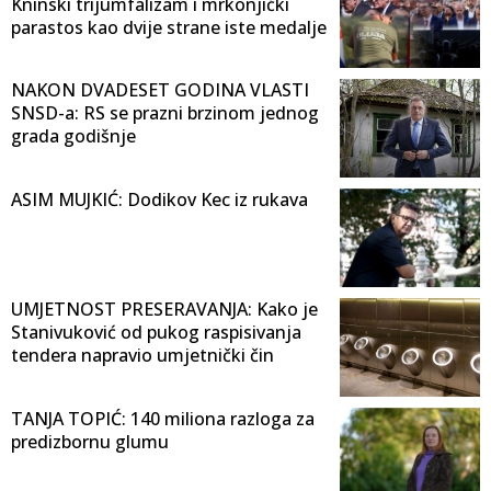
Kninski trijumfalizam i mrkonjićki
parastos kao dvije strane iste medalje
NAKON DVADESET GODINA VLASTI
SNSD-a: RS se prazni brzinom jednog
grada godišnje
ASIM MUJKIĆ: Dodikov Kec iz rukava
UMJETNOST PRESERAVANJA: Kako je
Stanivuković od pukog raspisivanja
tendera napravio umjetnički čin
TANJA TOPIĆ: 140 miliona razloga za
predizbornu glumu