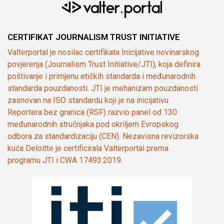
CERTIFIKAT JOURNALISM TRUST INITIATIVE
Valterportal je nosilac certifikata Inicijative novinarskog
povjerenja (Journalism Trust Initiative/JTI), koja definira
poštivanje i primjenu etičkih standarda i međunarodnih
standarda pouzdanosti. JTI je mehanizam pouzdanosti
zasnovan na ISO standardu koji je na inicijativu
Reportera bez granica (RSF) razvio panel od 130
međunarodnih stručnjaka pod okriljem Evropskog
odbora za standardizaciju (CEN). Nezavisna revizorska
kuća Deloitte je certificirala Valterportal prema
programu JTI i CWA 17493:2019.