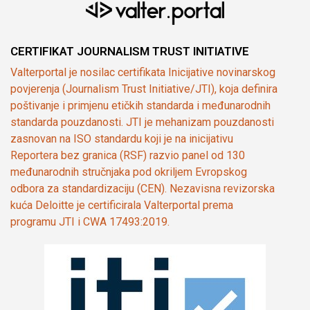
CERTIFIKAT JOURNALISM TRUST INITIATIVE
Valterportal je nosilac certifikata Inicijative novinarskog
povjerenja (Journalism Trust Initiative/JTI), koja definira
poštivanje i primjenu etičkih standarda i međunarodnih
standarda pouzdanosti. JTI je mehanizam pouzdanosti
zasnovan na ISO standardu koji je na inicijativu
Reportera bez granica (RSF) razvio panel od 130
međunarodnih stručnjaka pod okriljem Evropskog
odbora za standardizaciju (CEN). Nezavisna revizorska
kuća Deloitte je certificirala Valterportal prema
programu JTI i CWA 17493:2019.