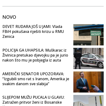
NOVO
DEVET RUDARA JOŠ U JAMI: Vlada
FBiH pokušava riješiti krizu u RMU
Zenica
POLICIJA GA UHAPSILA: Muškarac iz
Živinica pretukao djevojku pa je jurio
nakon što mu je pobjegla iz auta
AMERIČKI SENATOR UPOZORAVA:
“Izgubili smo rat s Iranom, Amerika je
svakim danom sve slabija”
SLIJEPOM MUŽU PUCALA U GLAVU:
Zatražen pritvor ženi iz Bosanske