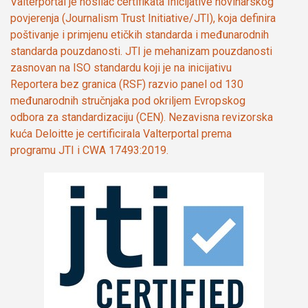
Valterportal je nosilac certifikata Inicijative novinarskog
povjerenja (Journalism Trust Initiative/JTI), koja definira
poštivanje i primjenu etičkih standarda i međunarodnih
standarda pouzdanosti. JTI je mehanizam pouzdanosti
zasnovan na ISO standardu koji je na inicijativu
Reportera bez granica (RSF) razvio panel od 130
međunarodnih stručnjaka pod okriljem Evropskog
odbora za standardizaciju (CEN). Nezavisna revizorska
kuća Deloitte je certificirala Valterportal prema
programu JTI i CWA 17493:2019.