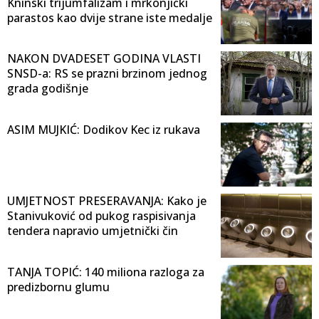
Kninski trijumfalizam i mrkonjićki
parastos kao dvije strane iste medalje
NAKON DVADESET GODINA VLASTI
SNSD-a: RS se prazni brzinom jednog
grada godišnje
ASIM MUJKIĆ: Dodikov Kec iz rukava
UMJETNOST PRESERAVANJA: Kako je
Stanivuković od pukog raspisivanja
tendera napravio umjetnički čin
TANJA TOPIĆ: 140 miliona razloga za
predizbornu glumu