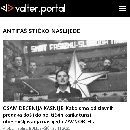
ANTIFAŠISTIČKO NASLIJEĐE
OSAM DECENIJA KASNIJE: Kako smo od slavnih
predaka došli do političkih karikatura i
obesmišljavanja naslijeđa ZAVNOBIH-a
Prof. dr. Belma BULJUBAŠIĆ
25.11.2025