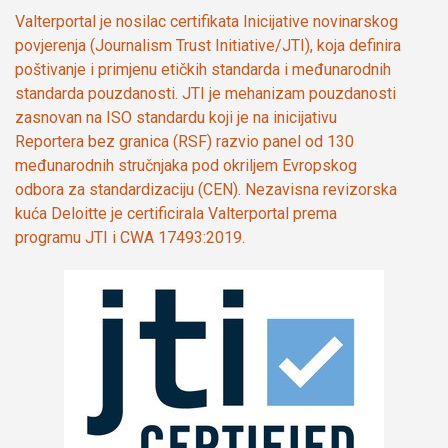
Valterportal je nosilac certifikata Inicijative novinarskog
povjerenja (Journalism Trust Initiative/JTI), koja definira
poštivanje i primjenu etičkih standarda i međunarodnih
standarda pouzdanosti. JTI je mehanizam pouzdanosti
zasnovan na ISO standardu koji je na inicijativu
Reportera bez granica (RSF) razvio panel od 130
međunarodnih stručnjaka pod okriljem Evropskog
odbora za standardizaciju (CEN). Nezavisna revizorska
kuća Deloitte je certificirala Valterportal prema
programu JTI i CWA 17493:2019.