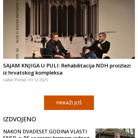
SAJAM KNJIGA U PULI: Rehabilitacija NDH proizlazi
iz hrvatskog kompleksa
Valter Portal
01.12.2025
PRIKAŽI JOŠ
IZDVOJENO
NAKON DVADESET GODINA VLASTI
SNSD-a: RS se prazni brzinom jednog