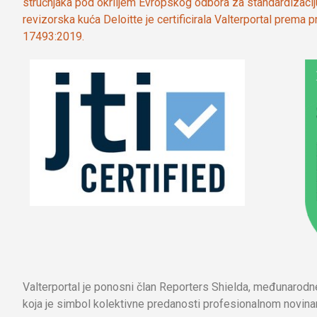
stručnjaka pod okriljem Evropskog odbora za standardizaci
revizorska kuća Deloitte je certificirala Valterportal prema
17493:2019.
Valterportal je ponosni član Reporters Shielda, međunarod
koja je simbol kolektivne predanosti profesionalnom novinar