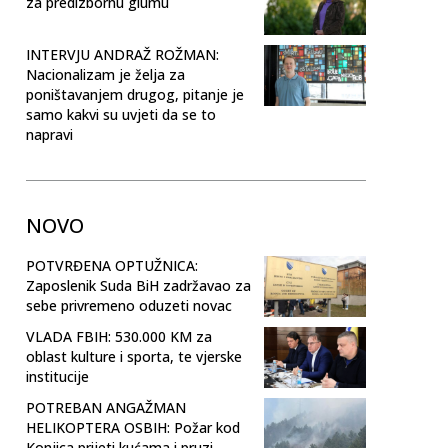
za predizbornu glumu
INTERVJU ANDRAŽ ROŽMAN:
Nacionalizam je želja za
poništavanjem drugog, pitanje je
samo kakvi su uvjeti da se to
napravi
NOVO
POTVRĐENA OPTUŽNICA:
Zaposlenik Suda BiH zadržavao za
sebe privremeno oduzeti novac
VLADA FBIH: 530.000 KM za
oblast kulture i sporta, te vjerske
institucije
POTREBAN ANGAŽMAN
HELIKOPTERA OSBIH: Požar kod
Konjica prijeti kućama i pruzi