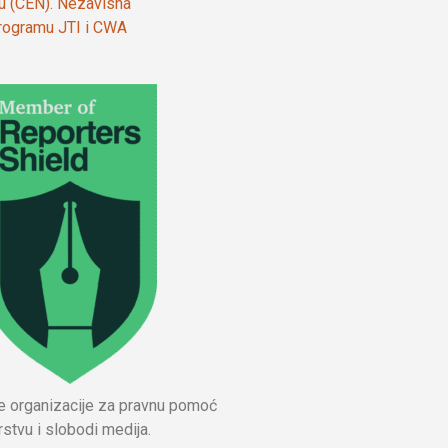
ju (CEN). Nezavisna
 programu JTI i CWA
ne organizacije za pravnu pomoć
stvu i slobodi medija.